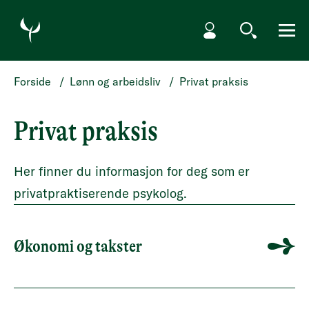
HOPP TIL HOVEDINNHOLD
Min side
Søk
Meny
Forside
/
Lønn og arbeidsliv
/
Privat praksis
Privat praksis
Her finner du informasjon for deg som er
privatpraktiserende psykolog.
Økonomi og takster