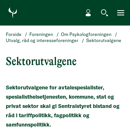
HOPP TIL HOVEDINNHOLD
Min side
Søk
Meny
Forside
/
Foreningen
/
Om Psykologforeningen
/
Utvalg, råd og interesseforeninger
/
Sektorutvalgene
Sektorutvalgene
Sektorutvalgene for avtalespesialister,
spesialisthelsetjenesten, kommune, stat og
privat sektor skal gi Sentralstyret bistand og
råd i tariffpolitikk, fagpolitikk og
samfunnspolitikk.