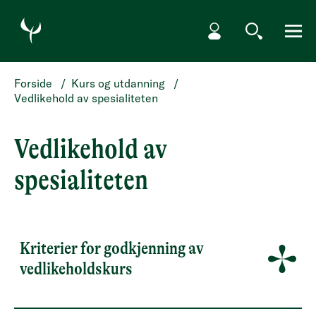
HOPP TIL HOVEDINNHOLD
Min side
Søk
Meny
Forside
/
Kurs og utdanning
/
Vedlikehold av spesialiteten
Vedlikehold av
spesialiteten
Kriterier for godkjenning av
vedlikeholdskurs