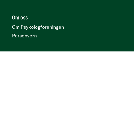
Om oss
Om Psykologforeningen
Personvern
Her finner du oss
Postboks 419 sentrum, N-0103 Oslo
Besøksadresse
Kirkegata 2, 0153 Oslo
Tidsskrift
Annonser og abonnement:
Psykologtidsskriftet.no
Ledige psykologstillinger