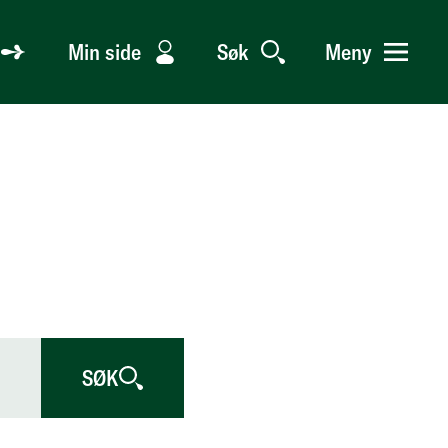
Min side
Søk
Meny
SØK