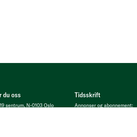
r du oss
Tidsskrift
19 sentrum, N-0103 Oslo
Annonser og abonnement:
esse
Kirkegata 2, 0153 Oslo
Psykologtidsskriftet.no
Ledige psykologstillinger