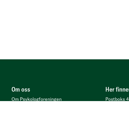
Om oss
Her finne
Om Psykologforeningen
Postboks 4
Personvern
Besøksadr