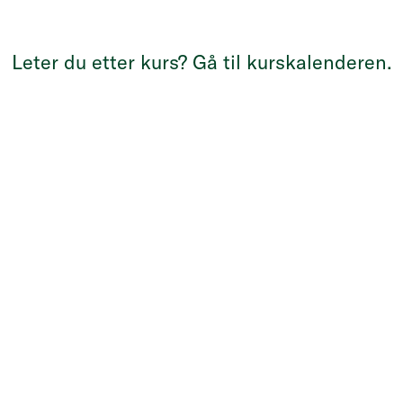
Å SØKE PÅ NETTSIDEN.
Leter du etter kurs?
Gå til kurskalenderen
.