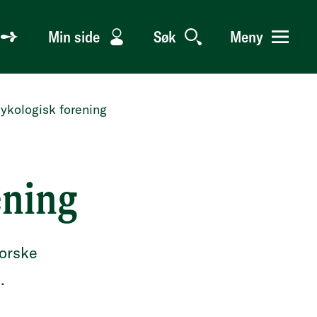
Min side
Søk
Meny
ykologisk forening
ening
norske
.