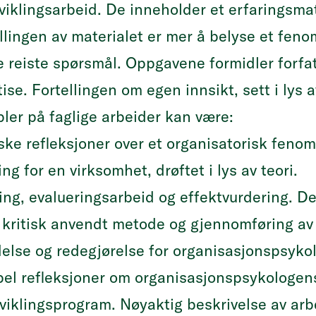
tviklingsarbeid. De inneholder et erfaringsm
llingen av materialet er mer å belyse et feno
e reiste spørsmål. Oppgavene formidler forfa
ise. Fortellingen om egen innsikt, sett i lys a
ler på faglige arbeider kan være:
ske refleksjoner over et organisatorisk fenom
ing for en virksomhet, drøftet i lys av teori.
ng, evalueringsarbeid og effektvurdering. Det
 kritisk anvendt metode og gjennomføring av
else og redegjørelse for organisasjonspsykol
l refleksjoner om organisasjonspsykologens 
viklingsprogram. Nøyaktig beskrivelse av arbe