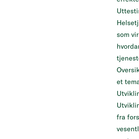
Uttesti
Helset
som vir
hvordan
tjenest
Oversik
et tem
Utvikli
Utvikl
fra for
vesentl