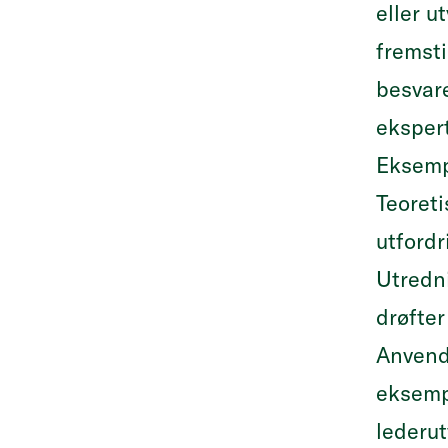
eller u
fremsti
besvar
ekspert
Eksemp
Teoreti
utfordr
Utredni
drøfter
Anvend
eksempe
lederut