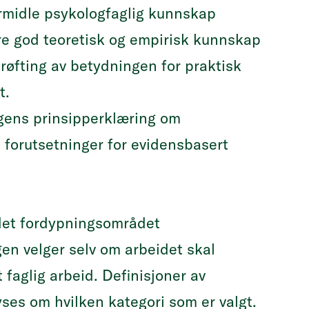
formidle psykologfaglig kunnskap
ere god teoretisk og empirisk kunnskap
røfting av betydningen for praktisk
t.
ngens prinsipperklæring om
 forutsetninger for evidensbasert
 det fordypningsområdet
n velger selv om arbeidet skal
 faglig arbeid. Definisjoner av
yses om hvilken kategori som er valgt.