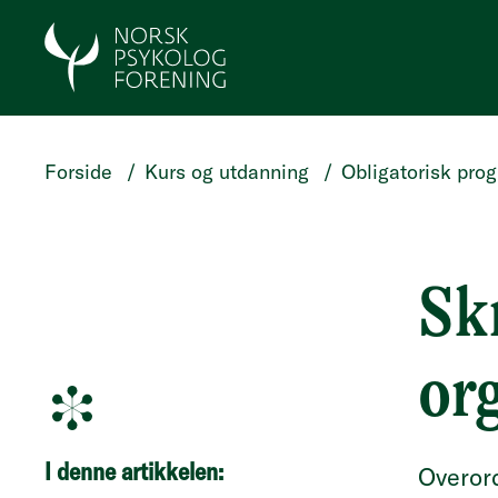
HOPP TIL HOVEDINNHOLD
Forside
/
Kurs og utdanning
/
Obligatorisk pro
Skr
or
I denne artikkelen:
Overord