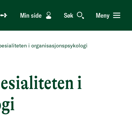
Min side
Søk
Meny
spesialiteten i organisasjonspsykologi
esialiteten i
gi