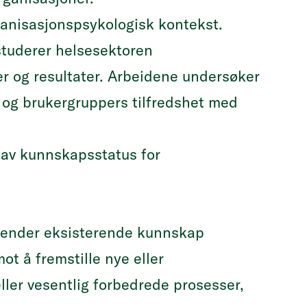
ganisasjonspsykologisk kontekst.
studerer helsesektoren
er og resultater. Arbeidene undersøker
t og brukergruppers tilfredshet med
g av kunnskapsstatus for
nvender eksisterende kunnskap
ot å fremstille nye eller
eller vesentlig forbedrede prosesser,