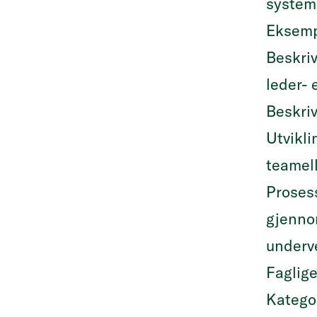
system
Eksemp
Beskriv
leder- 
Beskri
Utvikli
teamell
Proses
gjennom
underve
Faglige
Kategor