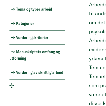
Arbeide
Tema og typer arbeid
til and
om det 
Kategorier
psykolo
Vurderingskriterier
Arbeid
evidens
Manuskriptets omfang og
yrkesut
utforming
Tema o
Vurdering av skriftlig arbeid
Temaet
som ps
være et
disse k