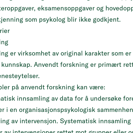
eroppgaver, eksamensoppgaver og hovedoppg
kjenning som psykolog blir ikke godkjent.
rier
ing
ng er virksomhet av original karakter som er u
y kunnskap. Anvendt forskning er primært ret
jenesteytelser.
ler på anvendt forskning kan være:
atisk innsamling av data for å undersøke f
ler i en organisasjonspsykologisk sammenhen
ring av intervensjon. Systematisk innsamling
r av intervensjoner rettet mot grupper eller o