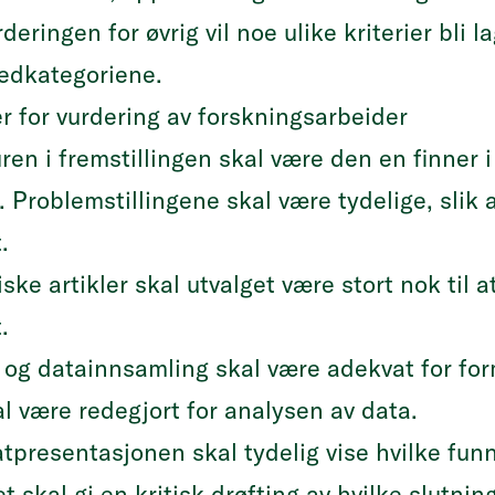
deringen for øvrig vil noe ulike kriterier bli la
vedkategoriene.
er for vurdering av forskningsarbeider
ren i fremstillingen skal være den en finner 
r. Problemstillingene skal være tydelige, slik
.
iske artikler skal utvalget være stort nok til 
.
 og datainnsamling skal være adekvat for for
l være redegjort for analysen av data.
tpresentasjonen skal tydelig vise hvilke funn
t skal gi en kritisk drøfting av hvilke slutn