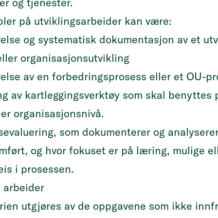
er og tjenester.
ler på utviklingsarbeider kan være:
else og systematisk dokumentasjon av et utvi
eller organisasjonsutvikling
velse av en forbedringsprosess eller et OU-p
ng av kartleggingsverktøy som skal benyttes p
er organisasjonsnivå.
sevaluering, som dokumenterer og analyserer 
ført, og hvor fokuset er på læring, mulige e
is i prosessen.
 arbeider
ien utgjøres av de oppgavene som ikke innfrir