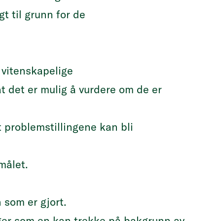
gt til grunn for de
i vitenskapelige
 at det er mulig å vurdere om de er
at problemstillingene kan bli
målet.
 som er gjort.
inger som en kan trekke på bakgrunn av