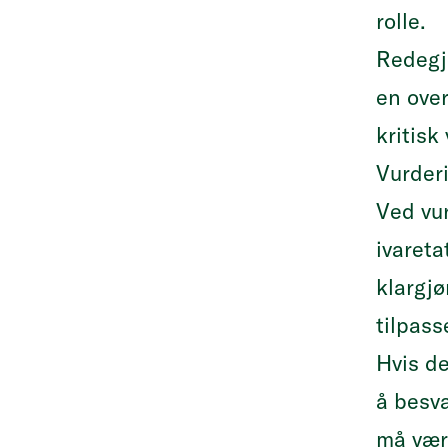
rolle.
Redegjø
en over
kritisk
Vurderi
Ved vur
ivareta
klargjø
tilpas
Hvis de
å besva
må vær