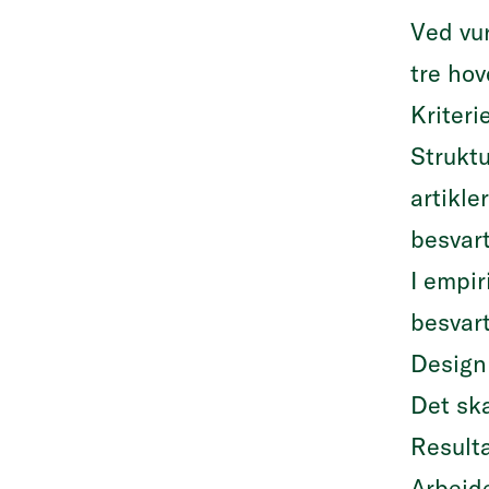
Ved vur
tre ho
Kriteri
Struktu
artikle
besvart
I empir
besvart
Design
Det ska
Resulta
Arbeide