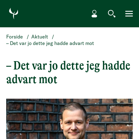
HOPP TIL HOVEDINNHOLD
Min side
Søk
Meny
Forside
/
Aktuelt
/
– Det var jo dette jeg hadde advart mot
– Det var jo dette jeg hadde
advart mot