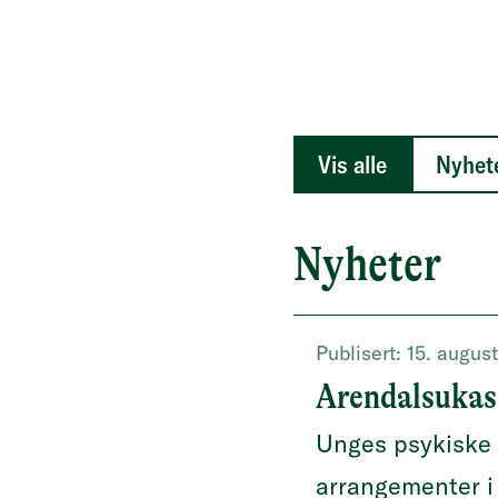
Vis alle
Nyhete
Nyheter
Publisert:
15. augus
Arendalsukas
Unges psykiske 
arrangementer i