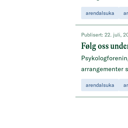
arendalsuka
a
Publisert:
22. juli, 
Følg oss unde
Psykologforening
arrangementer 
arendalsuka
a