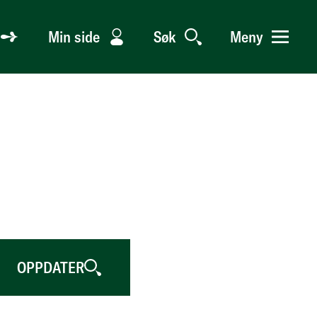
Min side
Søk
Meny
OPPDATER