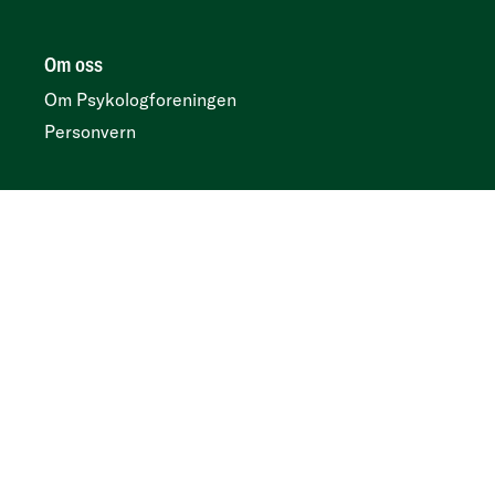
Om oss
Om Psykologforeningen
Personvern
Her finner du oss
Postboks 419 sentrum, N-0103 Oslo
Besøksadresse
Kirkegata 2, 0153 Oslo
Tidsskrift
Annonser og abonnement:
Psykologtidsskriftet.no
Ledige psykologstillinger