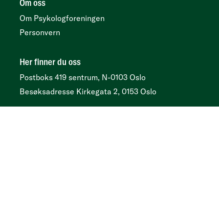
Om oss
Om Psykologforeningen
Personvern
Her finner du oss
Postboks 419 sentrum, N-0103 Oslo
Besøksadresse
Kirkegata 2, 0153 Oslo
Tidsskrift
Annonser og abonnement:
Psykologtidsskriftet.no
Ledige psykologstillinger
Følg oss
Facebook