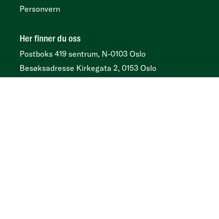
Personvern
Her finner du oss
Postboks 419 sentrum, N-0103 Oslo
Besøksadresse
Kirkegata 2, 0153 Oslo
Tidsskrift
Annonser og abonnement:
Psykologtidsskriftet.no
Ledige psykologstillinger
Følg oss
Facebook
Instagram
LinkedIn