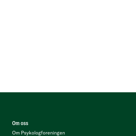
Om oss
Om Psykologforeningen