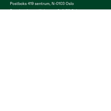
Postboks 419 sentrum, N-0103 Oslo
Besøksadresse
Kirkegata 2, 0153 Oslo
Tidsskrift
Annonser og abonnement:
Psykologtidsskriftet.no
Ledige psykologstillinger
Følg oss
Facebook
Instagram
LinkedIn
YouTube