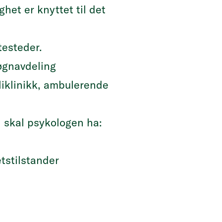
het er knyttet til det
testeder.
døgnavdeling
oliklinikk, ambulerende
i skal psykologen ha:
tstilstander