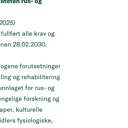
liteten rus- og
 2025)
llført alle krav og
nnen 28.02.2030.
logene forutsetninger
ling og rehabilitering
nnlaget for rus- og
engelige forskning og
per, kulturelle
dlers fysiologiske,