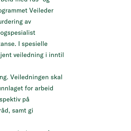
programmet Veileder
urdering av
ogspesialist
nse. I spesielle
ent veiledning i inntil
ng. Veiledningen skal
unnlaget for arbeid
spektiv på
råd, samt gi