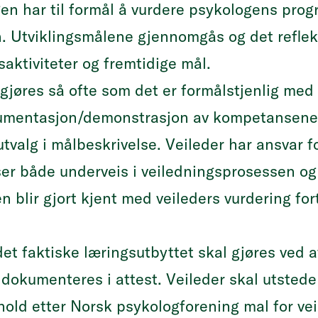
en har til formål å vurdere psykologens progr
n. Utviklingsmålene gjennomgås og det reflek
aktiviteter og fremtidige mål.
 gjøres så ofte som det er formålstjenlig med
kumentasjon/demonstrasjon av kompetansene 
tutvalg i målbeskrivelse. Veileder har ansvar f
r både underveis i veiledningsprosessen og 
n blir gjort kjent med veileders vurdering for
et faktiske læringsutbyttet skal gjøres ved a
 dokumenteres i attest. Veileder skal utstede
rhold etter Norsk psykologforening mal for ve