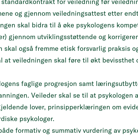
 standardkontrakt for veiledning før veiledni
mene og gjennom veiledningsattest etter endt
ningen skal bidra til å øke psykologens komp
er) gjennom utviklingsstøttende og korrigere
 skal også fremme etisk forsvarlig praksis og
l at veiledningen skal føre til økt bevissthe
logens faglige progresjon samt læringsutbytt
nningen. Veileder skal se til at psykologen a
eldende lover, prinsipperklæringen om evid
rdiske psykologer.
 både formativ og summativ vurdering av psy