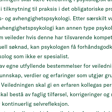
 tilknytning til praksis i det obligatoriske 
us- og avhengighetspsykologi. Etter særskilt v
 avhengighetspsykologi kan annen type psykol
veileder hvis denne har tilsvarende kompeta
viduell søknad, kan psykologen få forhåndsgodkj
olog som ikke er spesialist.
av egne utfyllende bestemmelser for veiledni
unnskap, verdier og erfaringer som utgjør gr
 Veiledningen skal gi en erfaren kollegas per
al bestå av faglig tilførsel, korrigeringer og 
kontinuerlig selvrefleksjon.