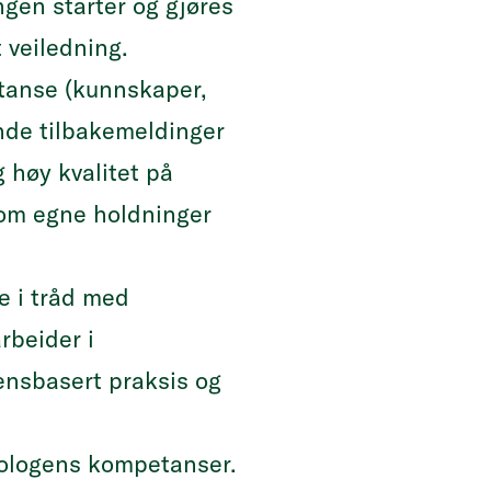
ngen starter og gjøres
 veiledning.
etanse (kunnskaper,
nde tilbakemeldinger
 høy kvalitet på
t om egne holdninger
e i tråd med
rbeider i
ensbasert praksis og
kologens kompetanser.