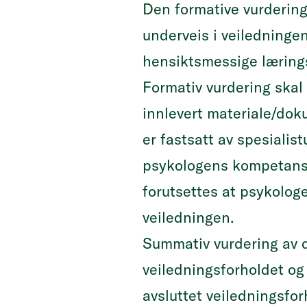
Den formative vurdering
underveis i veiledninge
hensiktsmessige lærings
Formativ vurdering skal
innlevert materiale/do
er fastsatt av spesialis
psykologens kompetanse
forutsettes at psykologe
veiledningen.
Summativ vurdering av d
veiledningsforholdet og
avsluttet veiledningsfo