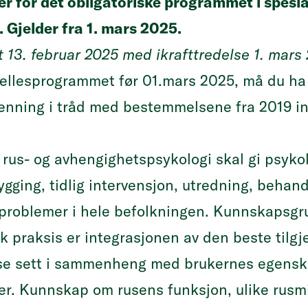
r for det obligatoriske programmet i spesia
 Gjelder fra 1. mars 2025.
t 13. februar 2025 med ikrafttredelse 1. mars
ellesprogrammet før 01.mars 2025, må du ha fu
jenning
i tråd med bestemmelsene fra 2019 i
 rus- og avhengighetspsykologi skal gi psyko
gging, tidlig intervensjon, utredning, behand
problemer i hele befolkningen. Kunnskapsgru
 praksis er integrasjonen av den beste tilgj
ise sett i sammenheng med brukernes egenska
r. Kunnskap om rusens funksjon, ulike rusmi