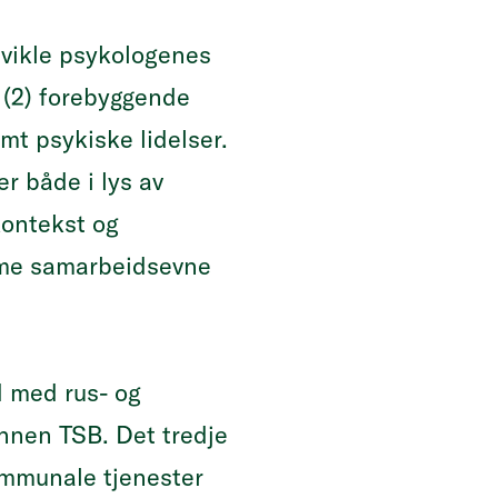
tvikle psykologenes
t (2) forebyggende
mt psykiske lidelser.
r både i lys av
kontekst og
mme samarbeidsevne
d med rus- og
nnen TSB. Det tredje
ommunale tjenester