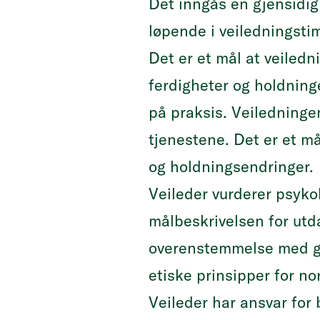
Det inngås en gjensidig
løpende i veiledningsti
Det er et mål at veiled
ferdigheter og holdning
på praksis. Veiledningen
tjenestene. Det er et må
og holdningsendringer.
Veileder vurderer psyko
målbeskrivelsen for utda
overenstemmelse med gj
etiske prinsipper for no
Veileder har ansvar for