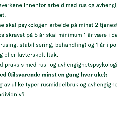
rsverkene innenfor arbeid med rus og avhengig
et.
ene skal psykologen arbeide på minst 2 tjenes
aksiskravet på 5 år skal minimum 1 år være i 
vrusing, stabilisering, behandling) og 1 år i p
 eller lavterskeltiltak.
ed praksis med rus- og avhengighetspsykolog
d (tilsvarende minst en gang hver uke):
 av ulike typer rusmiddelbruk og avhengighe
ndividnivå