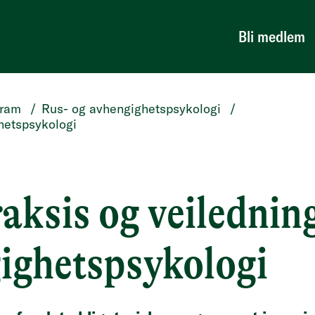
Bli medlem
gram
/
Rus- og avhengighetspsykologi
/
ghetspsykologi
raksis og veiledning
ighetspsykologi