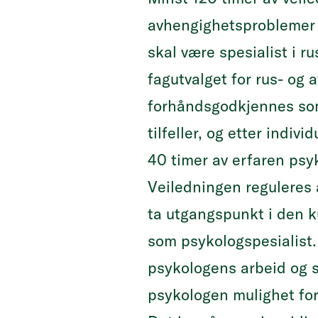
avhengighetsproblemer i
skal være spesialist i r
fagutvalget for rus- og
forhåndsgodkjennes som 
tilfeller, og etter indi
40 timer av erfaren psyk
Veiledningen reguleres 
ta utgangspunkt i den k
som psykologspesialist.
psykologens arbeid og sk
psykologen mulighet for 