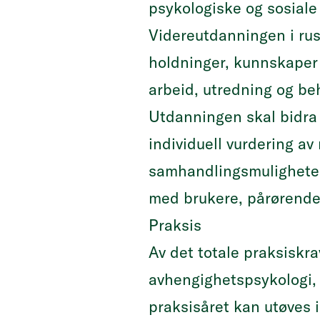
psykologiske og sosiale 
Videreutdanningen i rus
holdninger, kunnskaper o
arbeid, utredning og be
Utdanningen skal bidra t
individuell vurdering a
samhandlingsmulighete
med brukere, pårørende,
Praksis
Av det totale praksiskr
avhengighetspsykologi,
praksisåret kan utøves 