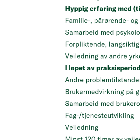
Hyppig erfaring med (t
Familie-, pårørende- og
Samarbeid med psykolog
Forpliktende, langsikt
Veiledning av andre yr
I løpet av praksisperio
Andre problemtilstander
Brukermedvirkning på g
Samarbeid med brukerorg
Fag-/tjenesteutvikling
Veiledning
Minst 120 timer av veil