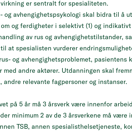
virkning er sentralt for spesialiteten.
- og avhengighetspsykologi skal bidra til å u
m og ferdigheter i selektivt (1) og indikativ
handling av rus og avhengighetstilstander, sa
il at spesialisten vurderer endringsmulighete
v rus- og avhengighetsproblemet, pasientens 
r med andre aktører. Utdanningen skal fre
 andre relevante fagpersoner og instanser.
avet på 5 år må 3 årsverk være innenfor arbei
 der minimum 2 av de 3 årsverkene må være i
innen TSB, annen spesialisthelsetjeneste, k