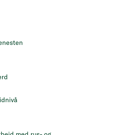
jenesten
erd
idnivå
rbeid med rus- og