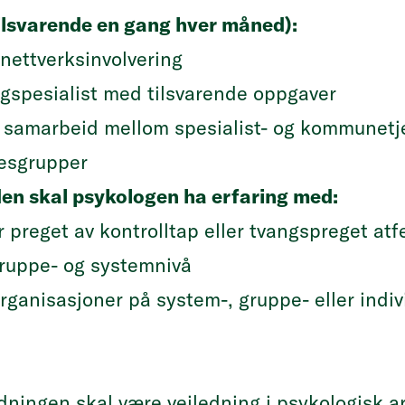
ilsvarende en gang hver måned):
 nettverksinvolvering
spesialist med tilsvarende oppgaver
ig samarbeid mellom spesialist- og kommunet
kesgrupper
den skal psykologen ha erfaring med:
 preget av kontrolltap eller tvangspreget atf
ruppe- og systemnivå
anisasjoner på system-, gruppe- eller indiv
edningen skal være veiledning i psykologisk a