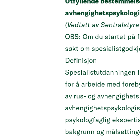
Utfyllende bestemmelse
avhengighetspsykologi.
(Vedtatt av Sentralstyre
OBS: Om du startet på f
søkt om spesialistgodk
Definisjon
Spesialistutdanningen i
for å arbeide med foreby
av rus- og avhengighets
avhengighetspsykologisk
psykologfaglig ekspert
bakgrunn og målsettinge