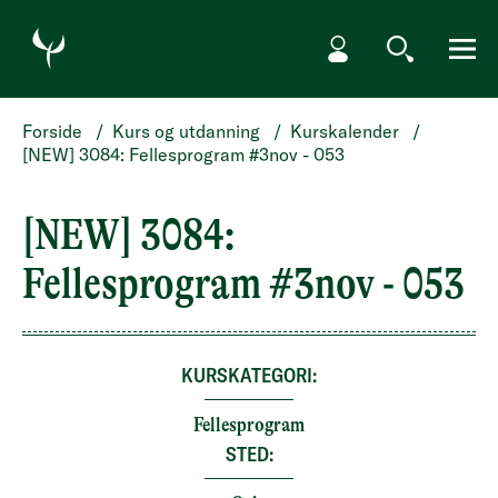
HOPP TIL HOVEDINNHOLD
Min side
Søk
Meny
Forside
/
Kurs og utdanning
/
Kurskalender
/
[NEW] 3084: Fellesprogram #3nov - 053
[NEW] 3084:
Fellesprogram #3nov - 053
KURSKATEGORI:
Fellesprogram
STED: