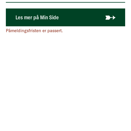
Logg inn på Min side for mer informasjon om [NEW] 308
Les mer på Min Side
Påmeldingsfristen er passert.