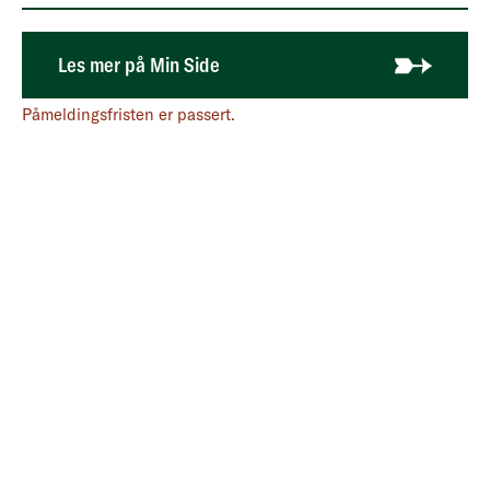
Logg inn på Min side for mer informasjon om 3084: Fel
Les mer på Min Side
Påmeldingsfristen er passert.