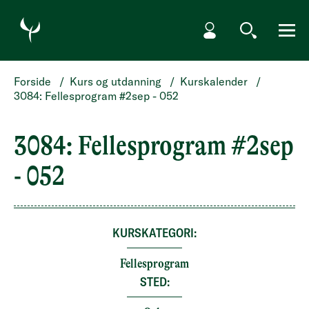
HOPP TIL HOVEDINNHOLD
Min side
Søk
Meny
Forside
/
Kurs og utdanning
/
Kurskalender
/
3084: Fellesprogram #2sep - 052
3084: Fellesprogram #2sep
- 052
KURSKATEGORI:
Fellesprogram
STED: