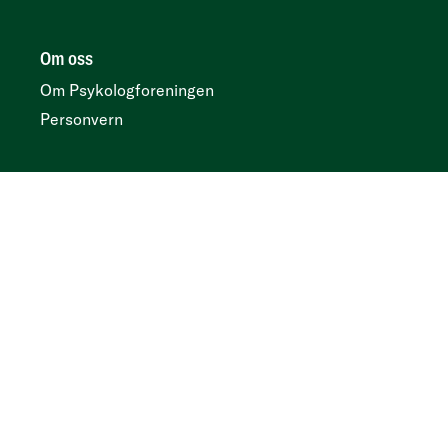
Om oss
Om Psykologforeningen
Personvern
Her finner du oss
Postboks 419 sentrum, N-0103 Oslo
Besøksadresse
Kirkegata 2, 0153 Oslo
Tidsskrift
Annonser og abonnement:
Psykologtidsskriftet.no
Ledige psykologstillinger