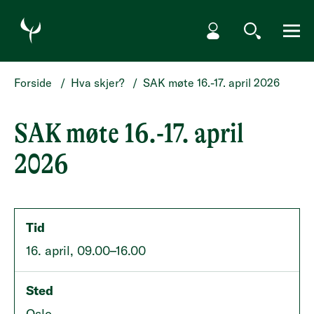
HOPP TIL HOVEDINNHOLD
Min side
Søk
Meny
Forside
/
Hva skjer?
/
SAK møte 16.-17. april 2026
SAK møte 16.-17. april
2026
Tid
16. april, 09.00–16.00
Sted
Oslo