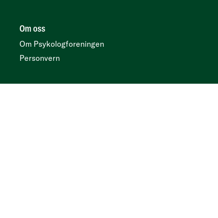
Om oss
Om Psykologforeningen
Personvern
Her finner du oss
Postboks 419 sentrum, N-0103 Oslo
Besøksadresse
Kirkegata 2, 0153 Oslo
Tidsskrift
Annonser og abonnement:
Psykologtidsskriftet.no
Ledige psykologstillinger