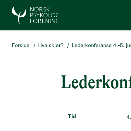
HOPP TIL HOVEDINNHOLD
Forside
/
Hva skjer?
/
Lederkonferanse 4.-5. ju
Lederkonf
Tid
4