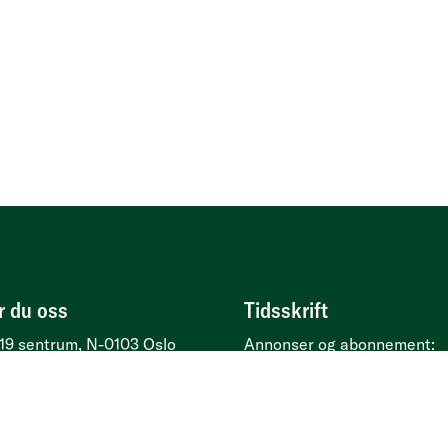
r du oss
Tidsskrift
19 sentrum, N-0103 Oslo
Annonser og abonnement:
esse
Kirkegata 2, 0153 Oslo
Psykologtidsskriftet.no
Ledige psykologstillinger