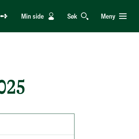
Min side
Søk
Meny
2025