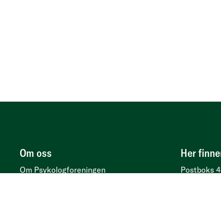
Om oss
Her finne
Om Psykologforeningen
Postboks 4
Personvern
Besøksadr