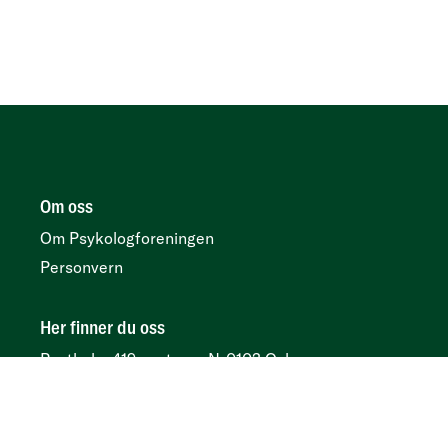
Om oss
Om Psykologforeningen
Personvern
Her finner du oss
Postboks 419 sentrum, N-0103 Oslo
Besøksadresse
Kirkegata 2, 0153 Oslo