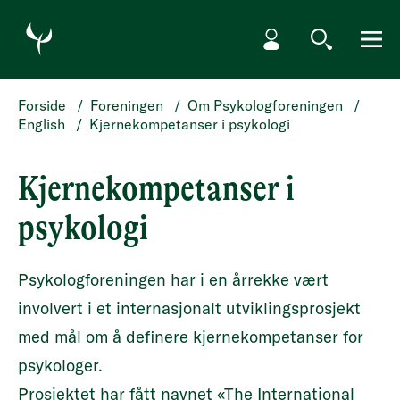
HOPP TIL HOVEDINNHOLD
Min side
Søk
Meny
Forside
/
Foreningen
/
Om Psykologforeningen
/
English
/
Kjernekompetanser i psykologi
Kjernekompetanser i
psykologi
Psykologforeningen har i en årrekke vært
involvert i et internasjonalt utviklingsprosjekt
med mål om å definere kjernekompetanser for
psykologer.
Prosjektet har fått navnet «The International