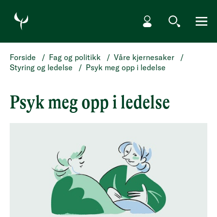
HOPP TIL HOVEDINNHOLD
Min side
Søk
Meny
Forside
/
Fag og politikk
/
Våre kjernesaker
/
Styring og ledelse
/
Psyk meg opp i ledelse
Psyk meg opp i ledelse