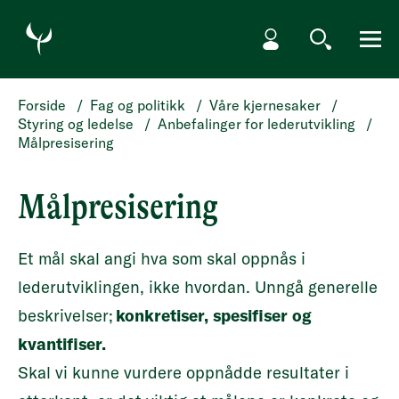
HOPP TIL HOVEDINNHOLD
Min side
Søk
Meny
Forside
/
Fag og politikk
/
Våre kjernesaker
/
Styring og ledelse
/
Anbefalinger for lederutvikling
/
Målpresisering
Målpresisering
Et mål skal angi hva som skal oppnås i
lederutviklingen, ikke hvordan. Unngå generelle
beskrivelser;
konkretiser, spesifiser og
kvantifiser.
Skal vi kunne vurdere oppnådde resultater i