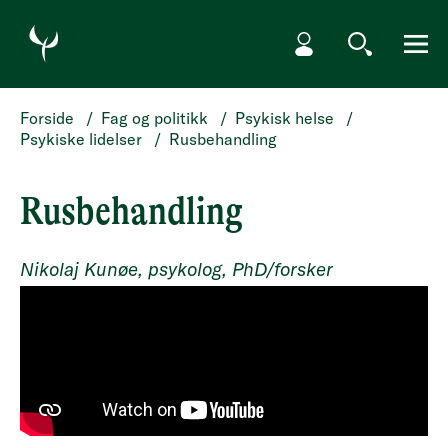
HOPP TIL HOVEDINNHOLD
Min side
Søk
Meny
Forside
/
Fag og politikk
/
Psykisk helse
/
Psykiske lidelser
/
Rusbehandling
Rusbehandling
Nikolaj Kunøe, psykolog, PhD/forsker