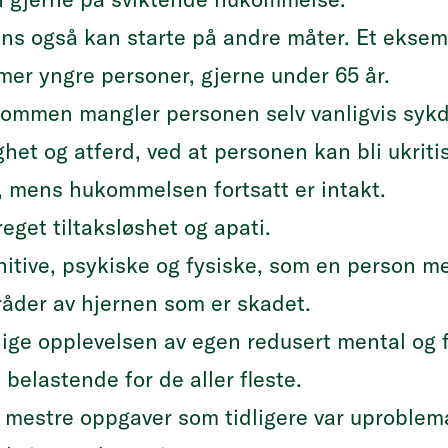
ns også kan starte på andre måter. Et eksem
er yngre personer, gjerne under 65 år.
mmen mangler personen selv vanligvis syk
ghet og atferd, ved at personen kan bli ukri
t, mens hukommelsen fortsatt er intakt.
eget tiltaksløshet og apati.
tive, psykiske og fysiske, som en person m
der av hjernen som er skadet.
lige opplevelsen av egen redusert mental og 
elastende for de aller fleste.
 mestre oppgaver som tidligere var uproblema