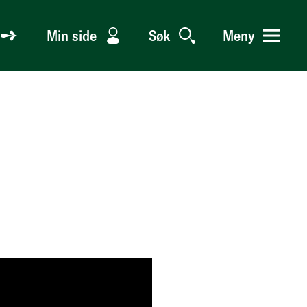
Min side
Søk
Meny