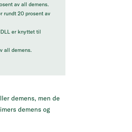
rosent av all demens.
r rundt 20 prosent av
DLL er knyttet til
v all demens.
eller demens, men de
heimers demens og