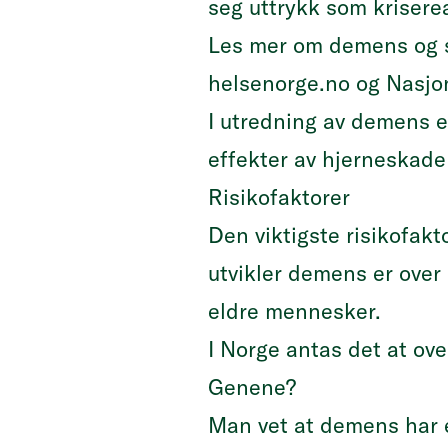
seg uttrykk som krisere
Les mer om demens og
helsenorge.no
og
Nasjon
I utredning av demens e
effekter av hjerneskad
Risikofaktorer
Den viktigste risikofak
utvikler demens er over
eldre mennesker.
I Norge antas det at o
Genene?
Man vet at demens har e