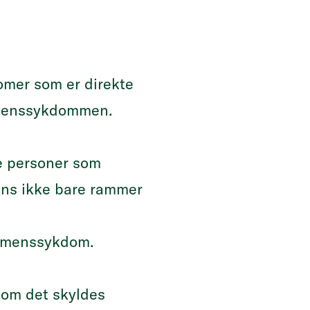
omer som er direkte
 demenssykdommen.
te personer som
ens ikke bare rammer
 demenssykdom.
 om det skyldes