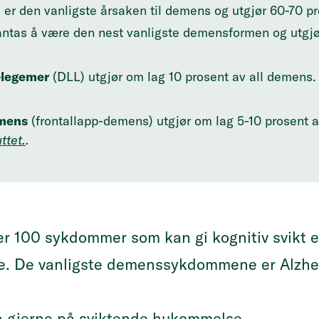
m
er den vanligste årsaken til demens og utgjør 60-70 p
ntas å være den nest vanligste demensformen og utgjø
legemer
(DLL) utgjør om lag 10 prosent av all demens. 
emens
(frontallapp-demens) utgjør om lag 5-10 prosent a
ttet.
.
ver 100 sykdommer som kan gi kognitiv svikt 
ldne. De vanligste demenssykdommene er Alz
 gjerne på sviktende hukommelse.