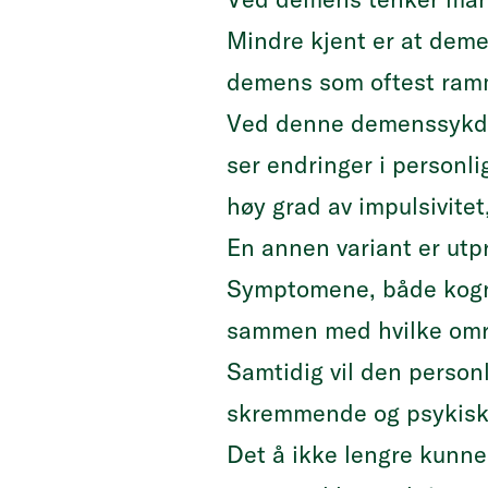
Mindre kjent er at deme
demens som oftest ramm
Ved denne demenssykdo
ser endringer i personli
høy grad av impulsivite
En annen variant er utpr
Symptomene, både kogni
sammen med hvilke områ
Samtidig vil den person
skremmende og psykisk b
Det å ikke lengre kunne