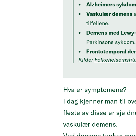
Alzheimers sykdo
Vaskulær demens
a
tilfellene.
Demens med Lewy-
Parkinsons sykdom.
Frontotemporal d
Kilde:
Folkehelseinstitu
Hva er symptomene?
I dag kjenner man til o
fleste av disse er sje
vaskulær demens.
Ved demens tenker man