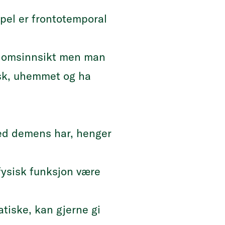
pel er frontotemporal
domsinnsikt men man
tisk, uhemmet og ha
ed demens har, henger
fysisk funksjon være
tiske, kan gjerne gi