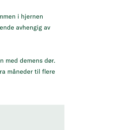
ommen i hjernen
akende avhengig av
rson med demens dør.
ra måneder til flere