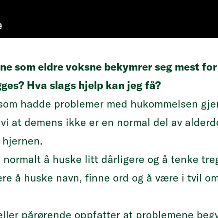
ene som eldre voksne bekymrer seg mest for
ges? Hva slags hjelp kan jeg få?
e som hadde problemer med hukommelsen gjern
t vi at demens ikke er en normal del av alde
i hjernen.
normalt å huske litt dårligere og å tenke tre
re å huske navn, finne ord og å være i tvil o
eller pårørende oppfatter at problemene beg