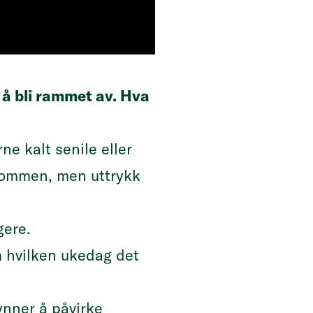
 å bli rammet av. Hva
e kalt senile eller
rdommen, men uttrykk
gere.
m hvilken ukedag det
ynner å påvirke