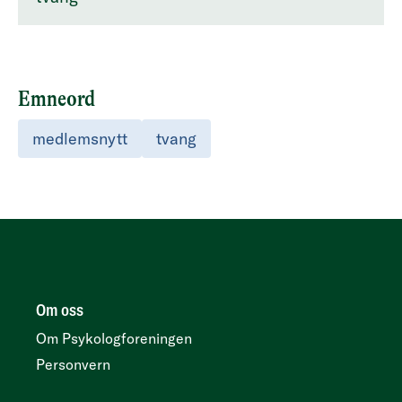
Emneord
medlemsnytt
tvang
Om oss
Om Psykologforeningen
Personvern