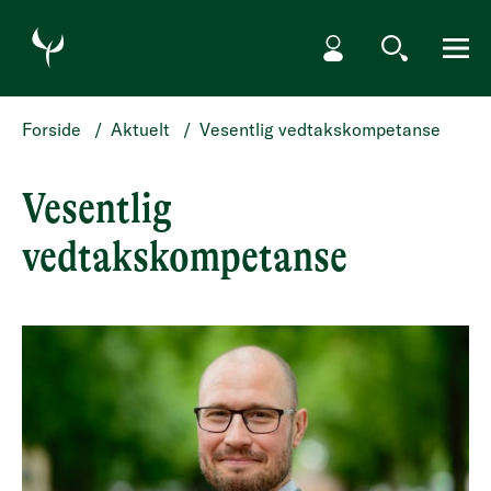
HOPP TIL HOVEDINNHOLD
Min side
Søk
Meny
Forside
/
Aktuelt
/
Vesentlig vedtakskompetanse
Vesentlig
vedtakskompetanse