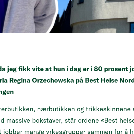
a jeg fikk vite at hun i dag er i 80 prosent j
ria Regina Orzechowska på Best Helse Nords
ingen
erbutikken, nærbutikken og trikkeskinnene s
d massive bokstaver, står ordene «Best hels
t jobber mange yrkesgrupper sammen for å hj