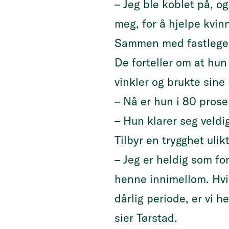
– Jeg ble koblet på, o
meg, for å hjelpe kvi
Sammen med fastlege j
De forteller om at hun
vinkler og brukte sine
– Nå er hun i 80 prose
– Hun klarer seg veldi
Tilbyr en trygghet uli
– Jeg er heldig som for
henne innimellom. Hv
dårlig periode, er vi her
sier Tørstad.