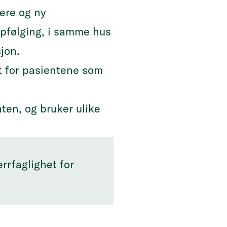
lere og ny
ppfølging, i samme hus
sjon.
t for pasientene som
nten, og bruker ulike
rrfaglighet for