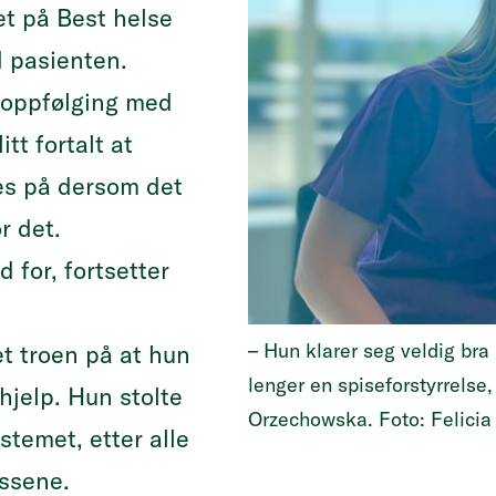
et på Best helse
 pasienten.
 oppfølging med
tt fortalt at
es på dersom det
r det.
d for, fortsetter
– Hun klarer seg veldig bra
t troen på at hun
lenger en spiseforstyrrelse
hjelp. Hun stolte
Orzechowska. Foto: Felicia
stemet, etter alle
essene.