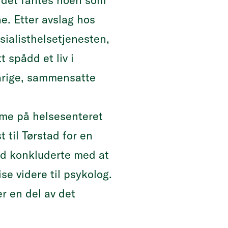
t det fantes noen som
e. Etter avslag hos
sialisthelsetjenesten,
 spådd et liv i
arige, sammensatte
ime på helsesenteret
 til Tørstad for en
ad konkluderte med at
ise videre til psykolog.
r en del av det