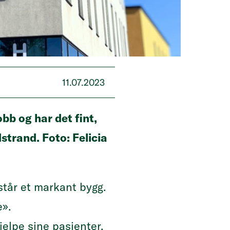
11.07.2023
obb og har det fint,
trand. Foto: Felicia
tår et markant bygg.
e».
elpe sine pasienter.