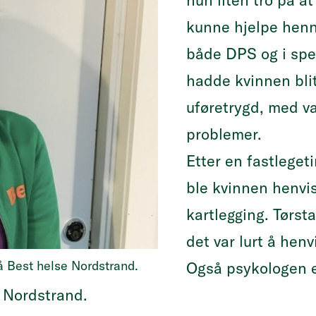
hun liten tro på a
kunne hjelpe henn
både DPS og i spe
hadde kvinnen blitt
uføretrygd, med v
problemer.
Etter en fastleget
ble kvinnen henvist
kartlegging. Tørst
det var lurt å henv
på Best helse Nordstrand.
Også psykologen e
å Nordstrand.