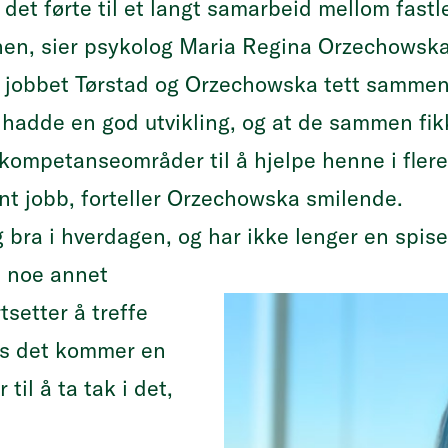
g det førte til et langt samarbeid mellom fast
nnen, sier psykolog Maria Regina Orzechowska
obbet Tørstad og Orzechowska tett sammen f
 hadde en god utvikling, og at de sammen fikk
 kompetanseområder til å hjelpe henne i flere 
nt jobb, forteller Orzechowska smilende.
g bra i hverdagen, og har ikke lenger en spise
kt noe annet
tsetter å treffe
is det kommer en
 til å ta tak i det,