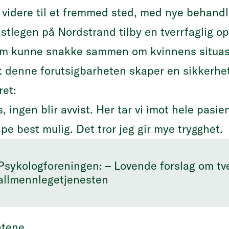
dt videre til et fremmed sted, med nye behand
stlegen på Nordstrand tilby en tverrfaglig o
om kunne snakke sammen om kvinnens situa
 denne forutsigbarheten skaper en sikkerhe
ret:
s, ingen blir avvist. Her tar vi imot hele pasie
pe best mulig. Det tror jeg gir mye trygghet.
Psykologforeningen: – Lovende forslag om tve
allmennlegetjenesten
entene