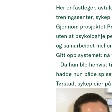
Her er fastleger, avtal
treningssenter, sykepl
Gjennom prosjektet Pr
uten at psykologhjelp
og samarbeidet mellom
Gitt opp systemet: nå f
– Da hun ble henvist t
hadde hun både spisefor
Tørstad, sykepleier på