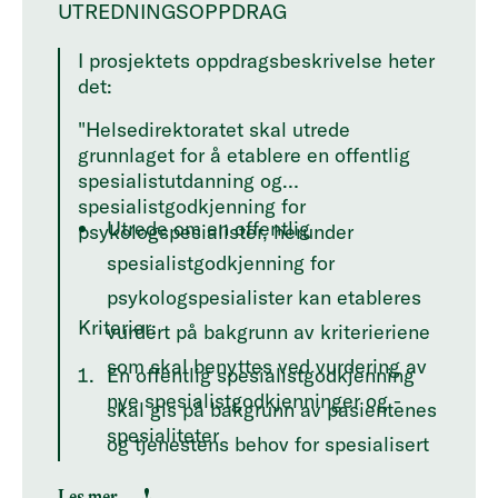
UTREDNINGSOPPDRAG
I prosjektets oppdragsbeskrivelse heter
det:
"Helsedirektoratet skal utrede
grunnlaget for å etablere en offentlig
spesialistutdanning og
spesialistgodkjenning for
Utrede om en offentlig
psykologspesialister, herunder
spesialistgodkjenning for
psykologspesialister kan etableres
Kriterier:
vurdert på bakgrunn av kriterieriene
som skal benyttes ved vurdering av
En offentlig spesialistgodkjenning
nye spesialistgodkjenninger og -
skal gis på bakgrunn av pasientenes
spesialiteter
og tjenestens behov for spesialisert
Utrede og vurdere alternative
kompetanse.
Les mer