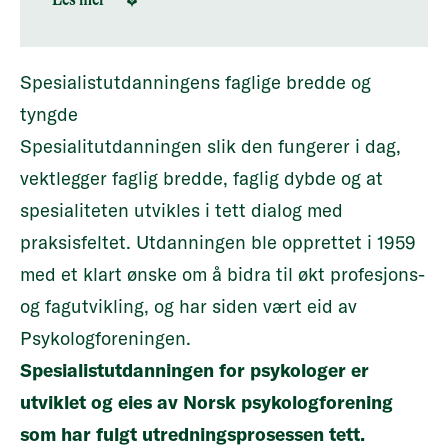
modeller som inkluderer helhetlig
Det skal være et landsomfattende
faglig innretning og
behov for å utdanne spesialister, og
roller/ansvarsposisjoner
et fagmiljø som er tilstrekkelig stort.
Spesialistutdanningens faglige bredde og
Relevante aktører, herunder
Det skal være en tydelig
tyngde
fagmiljøene, profesjonsforeningen,
avgrensning til andre
Spesialitutdanningen slik den fungerer i dag,
og tjenestene representert ved RHF-
helsepersonellgrupper med offentlig
vektlegger faglig bredde, faglig dybde og at
ene og KS skal delta i arbeidet.
spesialistgodkjenning.
spesialiteten utvikles i tett dialog med
Det skal inngå i vurderingen hvorvidt
praksisfeltet.
Utdanningen ble opprettet i 1959
andre virkemidler er mer
med et klart ønske om å bidra til økt profesjons-
hensiktsmessige enn en offentlig
og fagutvikling, og har siden vært eid av
godkjenning.
Psykologforeningen.
Nytten av en spesialistgodkjenning
Spesialistutdanningen for psykologer er
skal avveies mot ulemper, økte
utviklet og eies av Norsk psykologforening
kostnader og effekter på
som har fulgt utredningsprosessen tett.
personellbehov.