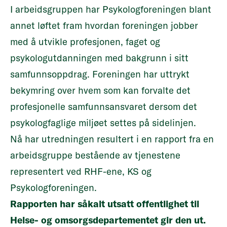
I arbeidsgruppen har Psykologforeningen blant
Det skal tas hensyn til
annet løftet fram hvordan foreningen jobber
internasjonale regelverk, herunder
med å utvikle profesjonen, faget og
yrker som er harmoniserte i EU, og
psykologutdanningen med bakgrunn i sitt
erfaringer fra sammenlignbare land."
samfunnsoppdrag. Foreningen har uttrykt
bekymring over hvem som kan forvalte det
profesjonelle samfunnsansvaret dersom det
psykologfaglige miljøet settes på sidelinjen.
Nå har utredningen resultert i en rapport fra en
arbeidsgruppe bestående av
tjenestene
representert ved RHF-ene, KS og
Psykologforeningen.
Rapporten har såkalt utsatt offentlighet til
Helse- og omsorgsdepartementet gir den ut.