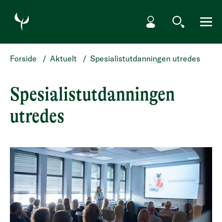
HOPP TIL HOVEDINNHOLD
Min side
Søk
Meny
Forside
/
Aktuelt
/
Spesialistutdanningen utredes
Spesialistutdanningen
utredes