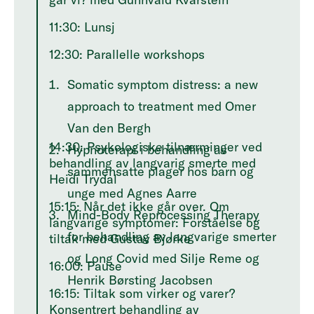
11:30: Lunsj
12:30: Parallelle workshops
Somatic symptom distress: a new
approach to treatment med Omer
Van den Bergh
14:30: Psykologiske tilnærminger ved
Hypnoterapi i behandling av
behandling av langvarig smerte med
sammensatte plager hos barn og
Heidi Trydal
unge med Agnes Aarre
15:15: Når det ikke går over. Om
Mind-Body Reprocessing Therapy
langvarige symptomer: Forståelse og
for behandling av langvarige smerter
tiltak med Gustav Bjørke
og Long Covid med Silje Reme og
16:00: Pause
Henrik Børsting Jacobsen
16:15: Tiltak som virker og varer?
Konsentrert behandling av