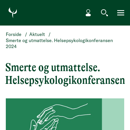
HOPP TIL HOVEDINNHOLD
Min side
Søk
Meny
Forside
/
Aktuelt
/
Smerte og utmattelse. Helsepsykologikonferansen
2024
Smerte og utmattelse.
Helsepsykologikonferansen