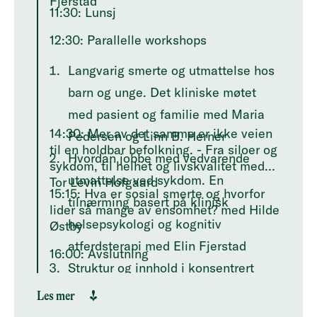
Fjerstad
11:30: Lunsj
12:30: Parallelle workshops
Langvarig smerte og utmattelse hos
barn og unge. Det kliniske møtet
med pasient og familie med Maria
14:30: Mer av det samme er ikke veien
Pedersen og Linn B. Herner
til en holdbar befolkning. - Fra siloer og
Hvordan jobbe med vedvarende
sykdom, til helhet og livskvalitet med
utmattelse ved sykdom. En
Tor Levin Hofgaard
15:15: Hva er sosial smerte og hvorfor
tilnærming basert på klinisk
lider så mange av ensomhet? med Hilde
helsepsykologi og kognitiv
Østby
atferdsterapi med Elin Fjerstad
16:00: Avslutning
Struktur og innhold i konsentrert
behandling av kroniske,
Les mer
sammensatte helseplager med Gerd