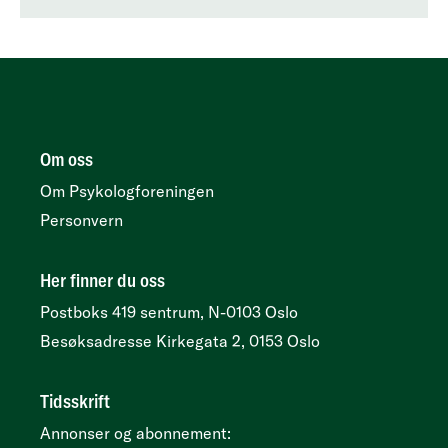
Kvale og Eirik Søfteland
Veien til forståelse, og videre derfra.
Praktisk gjennomgang av
rehabilitering med et helhetlig
perspektiv ved langvarige
Om oss
sammensatte symptomer med
Om Psykologforeningen
Gustav Bjørke
Personvern
Her finner du oss
Postboks 419 sentrum, N-0103 Oslo
Besøksadresse
Kirkegata 2, 0153 Oslo
Tidsskrift
Annonser og abonnement: