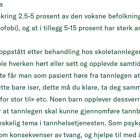
a
ring 2.5-5 prosent av den voksne befolknin
obi), og at i tillegg 5-15 prosent har sterk a
oppstått etter behandling hos skoletannlege
le hverken hørt eller sett og opplevde samtid
te får man som pasient høre fra tannlegen at
dette bare iser, dette må du klare, ta deg sam
 for stor til» etc. Noen barn opplever dessverr
for at tannlegen skal kunne gjennomføre tannb
anskelig tema i tannhelsetjenesten.
Som psyko
 om konsekvenser av tvang
, og hjelpe til med 