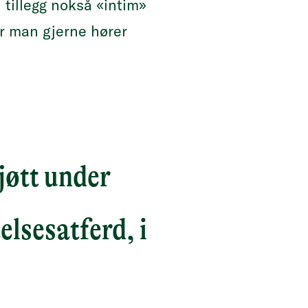
 tillegg nokså «intim»
r man gjerne hører
jøtt under
lsesatferd, i