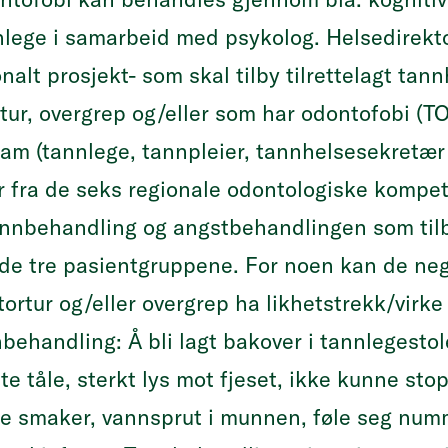
nlege i samarbeid med psykolog. Helsedirekt
onalt prosjekt- som skal tilby tilrettelagt
tannh
rtur, overgrep og/eller som har odontofobi (T
am (tannlege, tannpleier, tannhelsesekretær 
år fra de seks regionale odontologiske kompe
tannbehandling og angstbehandlingen som ti
e de tre pasientgruppene. For noen kan de ne
 tortur og/eller overgrep ha likhetstrekk/virke
behandling: Å bli lagt bakover i tannlegestol
te tåle, sterkt lys mot fjeset, ikke kunne sto
e smaker, vannsprut i munnen, føle seg numme