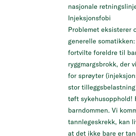
nasjonale retningslinj
Injeksjonsfobi
Problemet eksisterer 
generelle somatikken:
fortvilte foreldre til 
ryggmargsbrokk, der vi
for sprøyter (injeksjon
stor tilleggsbelastning
tøft sykehusopphold! H
barndommen. Vi komme
tannlegeskrekk, kan li
at det ikke bare er t