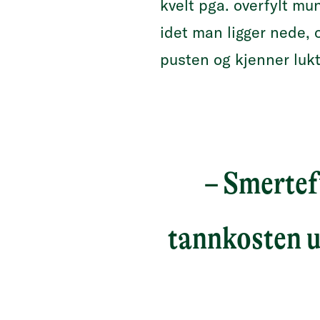
kvelt pga. overfylt mu
idet man ligger nede,
pusten og kjenner luk
– Smertef
tannkosten u