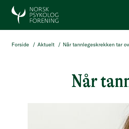
HOPP TIL HOVEDINNHOLD
Forside
/
Aktuelt
/
Når tannlegeskrekken tar o
Når tan