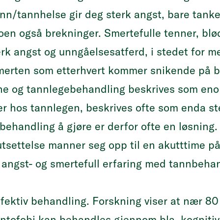
n/tannhelse gir deg sterk angst, bare tank
noen også brekninger. Smertefulle tenner, bl
rk angst og unngåelsesatferd, i stedet for m
merten som etterhvert kommer snikende på 
e og tannlegebehandling beskrives som en
r hos tannlegen, beskrives ofte som enda st
ehandling å gjøre er derfor ofte en løsning.
tsettelse manner seg opp til en akutttime på 
n angst- og smertefull erfaring med tannbeha
ffektiv behandling. Forskning viser at nær 80
ntofobi kan behandles gjennom bla. kognitiv 