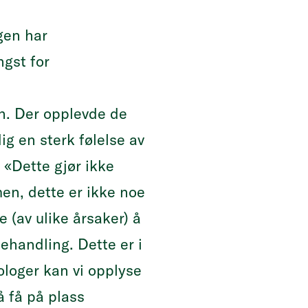
gen har
ngst for
n. Der opplevde de
ig en sterk følelse av
 «Dette gjør ikke
men, dette er ikke noe
e (av ulike årsaker) å
ehandling. Dette er i
loger kan vi opplyse
å få på plass