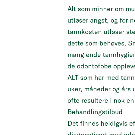
Alt som minner om mun
utløser angst, og for 
tannkosten utløser ste
dette som behøves. S
manglende tannhygien
de odontofobe oppleve
ALT som har med tannb
uker, måneder og års u
ofte resultere i nok e
Behandlingstilbud
Det finnes heldigvis e
diagnostisert med odo