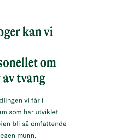
ger kan vi
sonellet om
 av tvang
lingen vi får i
m som har utviklet
bien bli så omfattende
or egen munn.