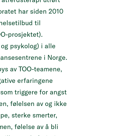
oratet har siden 2010
elsetilbud til
OO-prosjektet).
og psykolog) i alle
tansesentrene i Norge.
lbys av TOO-teamene,
gative erfaringene
 som triggere for angst
en, følelsen av og ikke
ppe, sterke smerter,
n, følelse av å bli