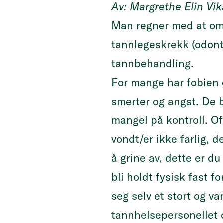
Av: Margrethe Elin Vik
Man regner med at omk
tannlegeskrekk (odontof
tannbehandling.
For mange har fobien 
smerter og angst. De b
mangel på kontroll. Of
vondt/er ikke farlig, 
å grine av, dette er du
bli holdt fysisk fast 
seg selv et stort og v
tannhelsepersonellet