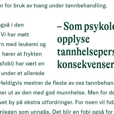
er for bruk av tvang under tannbehandling.
– Som psykolo
også i den
 Vi har møtt
opplyse
barn med leukemi og
tannhelseper
 hører at frykten
konsekvenser
sfobi) har vært en
 under et allerede
eldigvis mestrer de fleste av oss tannbehand
r ut av den med god munnhelse. Men for de
vet by på ekstra utfordringer. For noen vil fo
annlegen som unngås. Det blir en fobi også f