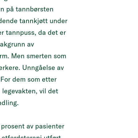
en på tannbørsten
ødende tannkjøtt under
er tannpuss, da det er
bakgrunn av
orm. Men smerten som
erkere. Unngåelse av
 For dem som etter
legevakten, vil det
ndling.
 prosent av pasienter
atferdsterapi utført