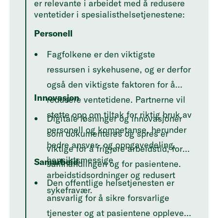
er relevante i arbeidet med å redusere
ventetider i spesialisthelsetjenestene:
Personell
Fagfolkene er den viktigste
ressursen i sykehusene, og er derfor
også den viktigste faktoren for å
Innovasjon
redusere ventetidene. Partnerne vil
støtte opp om tiltak for riktig bruk av
Digitale løsninger og innovasjoner
personell og kompetanse, herunder
som dokumenteres og spres er
bedre ansvar- og oppgavedeling,
viktige for å frigjøre arbeidstid, for
hensiktsmessige
Samarbeid
samhandlingen og for pasientene.
arbeidstidsordninger og redusert
Den offentlige helsetjenesten er
sykefravær.
ansvarlig for å sikre forsvarlige
tjenester og at pasientene opplever