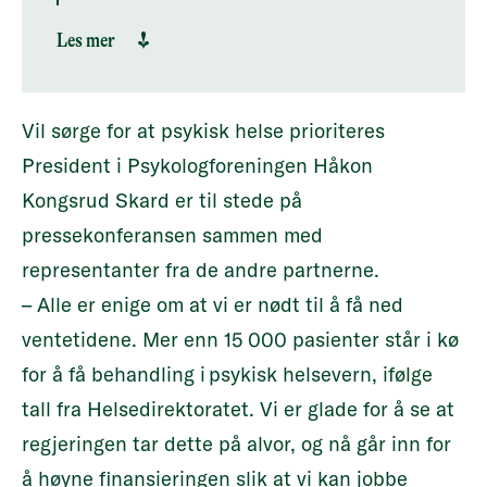
akseptable ventetider. Private
Les mer
aktører, både ideelle og
kommersielle, kan også bidra til å
redusere ventetidene. Bruk av
Vil sørge for at psykisk helse prioriteres
private aktører skal skje etter avtale
President i Psykologforeningen Håkon
med de regionale helseforetakene.
Kongsrud Skard er til stede på
pressekonferansen sammen med
representanter fra de andre partnerne.
– Alle er enige om at vi er nødt til å få ned
ventetidene. Mer enn 15 000 pasienter står i kø
for å få behandling i psykisk helsevern, ifølge
tall fra Helsedirektoratet. Vi er glade for å se at
regjeringen tar dette på alvor, og nå går inn for
å høyne finansieringen slik at vi kan jobbe