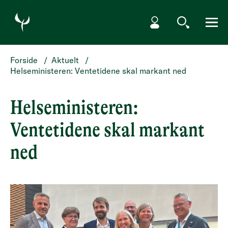
HOPP TIL HOVEDINNHOLD
Min side
Søk
Meny
Forside
/
Aktuelt
/
Helseministeren: Ventetidene skal markant ned
Helseministeren:
Ventetidene skal markant
ned