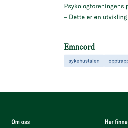
Psykologforeningens 
– Dette er en utviklin
Emneord
sykehustalen
opptrapp
Om oss
Her finne