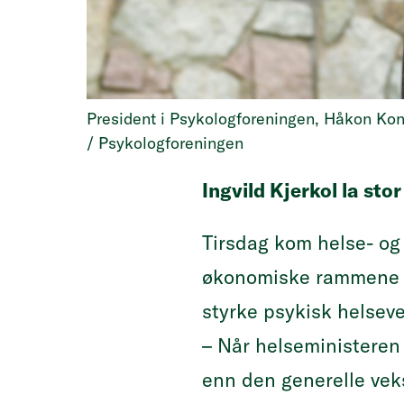
President i Psykologforeningen, Håkon Kongs
/ Psykologforeningen
Ingvild Kjerkol la sto
Tirsdag kom helse- og
økonomiske rammen
styrke psykisk helsev
– Når helseministeren 
enn den generelle veks