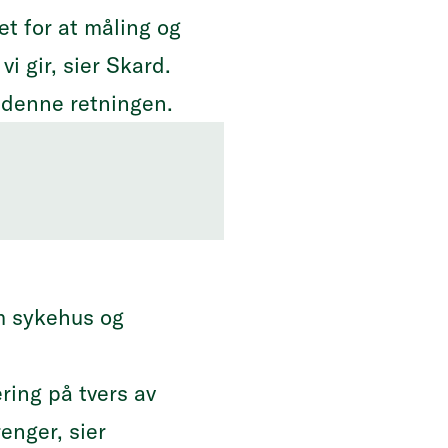
et for at måling og
i gir, sier Skard.
 i denne retningen.
om sykehus og
ring på tvers av
enger, sier