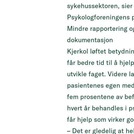
sykehussektoren, sier
Psykologforeningens 
Mindre rapportering o
dokumentasjon
Kjerkol løftet betydni
får bedre tid til å hje
utvikle faget. Videre l
pasientenes egen medv
fem prosentene av be
hvert år behandles i p
får hjelp som virker 
– Det er gledelig at h