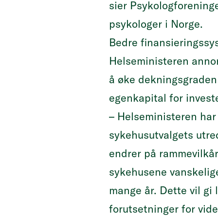
sier Psykologforening
psykologer i Norge.
Bedre finansieringss
Helseministeren annon
å øke dekningsgraden t
egenkapital for inves
– Helseministeren har 
sykehusutvalgets utre
endrer på rammevilkår
sykehusene vanskelige 
mange år. Dette vil gi
forutsetninger for vide