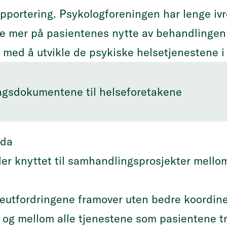
pportering. Psykologforeningen har lenge ivr
e mer på pasientenes nytte av behandlingen v
re med å utvikle de psykiske helsetjenestene
gsdokumentene til helseforetakene
ida
dler knyttet til samhandlingsprosjekter mell
seutfordringene framover uten bedre koordine
g mellom alle tjenestene som pasientene tr