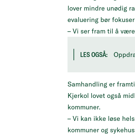
lover mindre unødig ra
evaluering bør fokuser
– Vi ser fram til å væ
Oppdra
LES OGSÅ:
Samhandling er framt
Kjerkol lovet også mi
kommuner.
– Vi kan ikke løse hel
kommuner og sykehus o