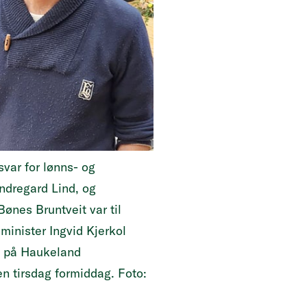
var for lønns- og
Indregard Lind, og
ønes Bruntveit var til
minister Ingvid Kjerkol
le på Haukeland
n tirsdag formiddag. Foto: