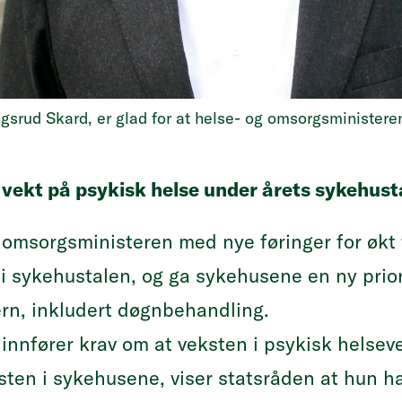
rud Skard, er glad for at helse- og omsorgsministeren ha
r vekt på psykisk helse under årets sykehust
 omsorgsministeren med nye føringer for økt 
e
i sykehustalen
, og ga sykehusene en ny prior
ern, inkludert døgnbehandling.
innfører krav om at veksten i psykisk helsev
ten i sykehusene, viser statsråden at hun har 