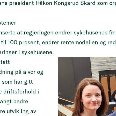
ens president Håkon Kongsrud Skard som org
ystemer
serte at regjeringen endrer sykehusenes fi
il 100 prosent, endrer rentemodellen og redu
teringer i sykehusene.
tatt
dning på alvor og
 som har gitt
driftsforhold i
 langt bedre
re utvikling av