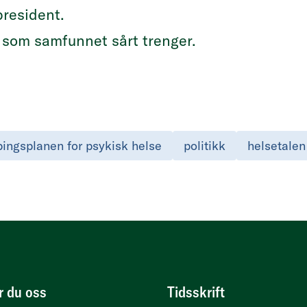
president.
g som samfunnet sårt trenger.
ingsplanen for psykisk helse
politikk
helsetalen
r du oss
Tidsskrift