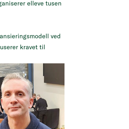
aniserer elleve tusen
nansieringsmodell ved
serer kravet til