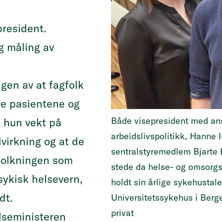
president.
g måling av
ngen av at fagfolk
lpe pasientene og
Både visepresident med ans
a hun vekt på
arbeidslivspolitikk, Hanne 
irkning og at de
sentralstyremedlem Bjarte B
folkningen som
stede da helse- og omsorgs
sykisk helsevern,
holdt sin årlige sykehusta
godt.
Universitetssykehus i Berge
privat
elseministeren