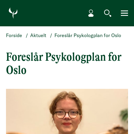
HOPP TIL HOVEDINNHOLD
Min side
Søk
Meny
Forside
/
Aktuelt
/
Foreslår Psykologplan for Oslo
Foreslår Psykologplan for
Oslo