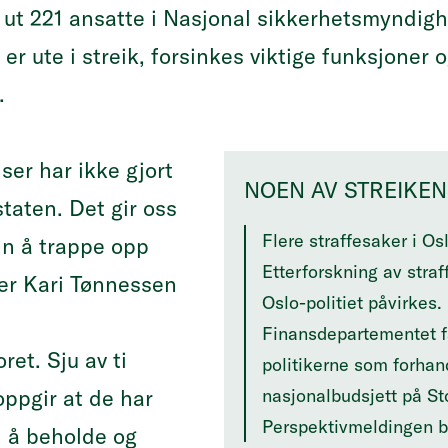
 vi ut 221 ansatte i Nasjonal sikkerhetsmyndig
r ute i streik, forsinkes viktige funksjoner o
i.
er har ikke gjort
NOEN AV STREIKE
taten. Det gir oss
Flere
straffesaker i Osl
nn å trappe opp
Etterforskning av
stra
sier Kari Tønnessen
Oslo-politiet påvirkes
.
Finansdepartementet få
oret.
Sju av ti
politikerne
som forhand
ppgir at de har
nasjonalbudsjett på St
Perspektivmeldingen bl
d å beholde og