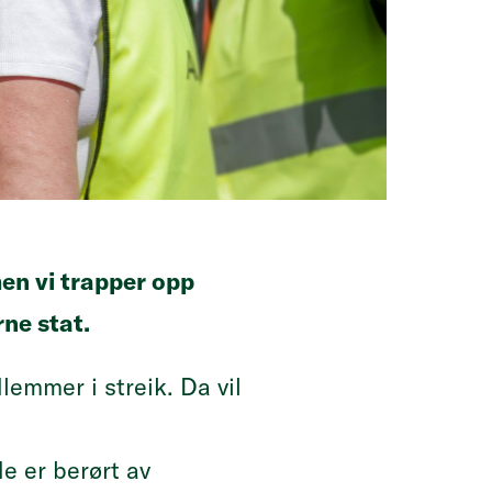
men vi trapper opp
rne stat.
emmer i streik. Da vil
e er berørt av