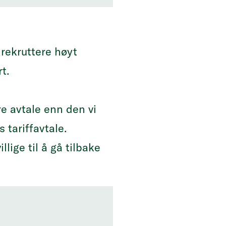
rekruttere høyt
rt.
re avtale enn den vi
s tariffavtale.
illige til å gå tilbake