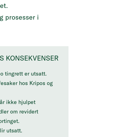
het.
g prosesser i
NS KONSEKVENSER
o tingrett er utsatt
.
ffesaker hos Kripos og
r ikke hjulpet
ler om revidert
ortinget.
ir utsatt
.