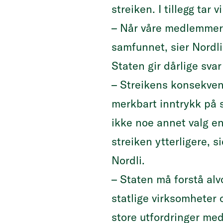
streiken. I tillegg tar
– Når våre medlemmer e
samfunnet, sier Nordl
Staten gir dårlige svar
– Streikens konsekvens
merkbart inntrykk på s
ikke noe annet valg e
streiken ytterligere, 
Nordli.
– Staten må forstå alv
statlige virksomheter
o
store utfordringer me