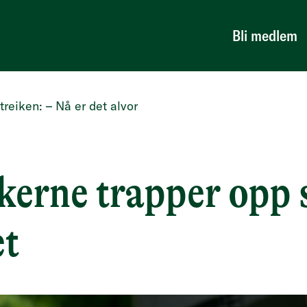
Bli medlem
reiken: – Nå er det alvor
erne trapper opp s
et