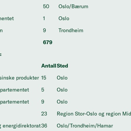
50
Oslo/Bærum
mentet
1
Oslo
yn
9
Trondheim
679
:
Antall
Sted
isinske produkter
15
Oslo
partementet
5
Oslo
partementet
9
Oslo
23
Region Stor-Oslo og region Mid
 energidirektorat
36
Oslo/Trondheim/Hamar