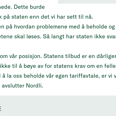
nede. Dette burde
k på staten enn det vi har sett til nå.
aten på hvordan problemene med å beholde og 
ene skal løses. Så langt har staten ikke sva
 om vår posisjon. Statens tilbud er en dårlige
kke til å bøye av for statens krav om en felle
il å la oss beholde vår egen tariffavtale, er vi v
 avslutter Nordli.
E