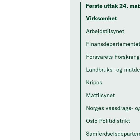
Første uttak 24. mai
Virksomhet
Arbeidstilsynet
Finansdepartemente
Forsvarets Forsknings
Landbruks- og matde
Kripos
Mattilsynet
Norges vassdrags- og
Oslo Politidistrikt
Samferdselsdeparte