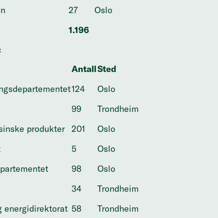
yn
27
Oslo
1.196
:
Antall
Sted
ingsdepartementet
124
Oslo
99
Trondheim
isinske produkter
201
Oslo
t
5
Oslo
partementet
98
Oslo
34
Trondheim
 energidirektorat
58
Trondheim