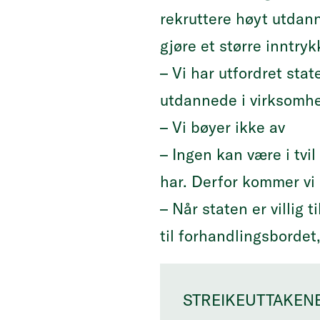
rekruttere høyt utdan
gjøre et større inntryk
– Vi har utfordret st
utdannede i virksomhet
– Vi bøyer ikke av
– Ingen kan være i tvil
har. Derfor kommer vi i
– Når staten er villig t
til forhandlingsbordet,
STREIKEUTTAKEN