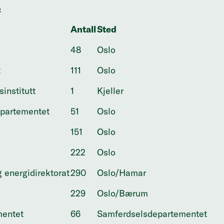
:
Antall
Sted
48
Oslo
t
111
Oslo
institutt
1
Kjeller
partementet
51
Oslo
151
Oslo
222
Oslo
 energidirektorat
290
Oslo/Hamar
229
Oslo/Bærum
mentet
66
Samferdselsdepartementet