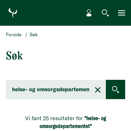
HOPP TIL SØKERESULTATER
Min side
Søk
Meny
Forside
/
Søk
Søk
×
OPPDAT
Vi fant 25 resultater for
"helse- og
omsorgsdepartementet"