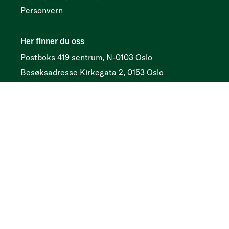
Personvern
Her finner du oss
Postboks 419 sentrum, N-0103 Oslo
Besøksadresse
Kirkegata 2, 0153 Oslo
Tidsskrift
Annonser og abonnement:
Psykologtidsskriftet.no
Ledige psykologstillinger
Følg oss
Facebook
Instagram
LinkedIn