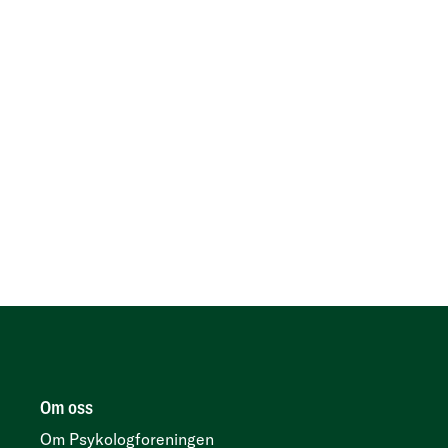
Om oss
Om Psykologforeningen